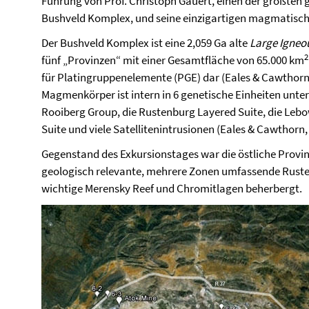
Führung von Prof. Christoph Gauert, einen der größten g
Bushveld Komplex, und seine einzigartigen magmatische
Der Bushveld Komplex ist eine 2,059 Ga alte
Large Igneo
2
fünf „Provinzen“ mit einer Gesamtfläche von 65.000 km
für Platingruppenelemente (PGE) dar (
Eales
&
Cawthor
Magmenkörper ist intern in 6 genetische Einheiten unterte
Rooiberg Group, die Rustenburg Layered Suite, die Leb
Suite und viele Satellitenintrusionen (
Eales
&
Cawthorn
,
Gegenstand des Exkursionstages war die östliche Provinz
geologisch relevante, mehrere Zonen umfassende Ruste
wichtige Merensky Reef und Chromitlagen beherbergt.