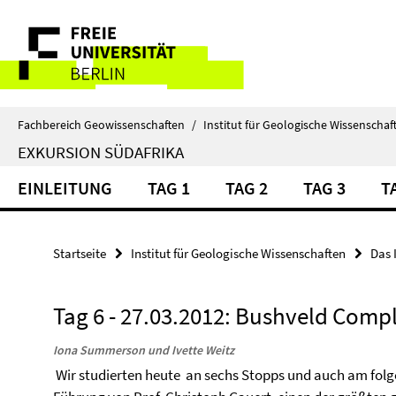
Springe
Service-
direkt
zu
Navigation
Inhalt
Fachbereich Geowissenschaften
/
Institut für Geologische Wissenschaf
EXKURSION SÜDAFRIKA
EINLEITUNG
TAG 1
TAG 2
TAG 3
T
Startseite
Institut für Geologische Wissenschaften
Das 
Tag 6 - 27.03.2012: Bushveld Compl
Iona Summerson und Ivette Weitz
Wir studierten heute an sechs Stopps und auch am folg