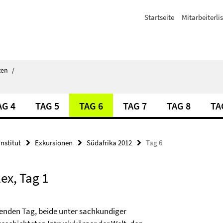
Startseite
Mitarbeiterli
ten
/
AG 4
TAG 5
TAG 6
TAG 7
TAG 8
TA
Institut
Exkursionen
Südafrika 2012
Tag 6
ex, Tag 1
enden Tag, beide unter sachkundiger