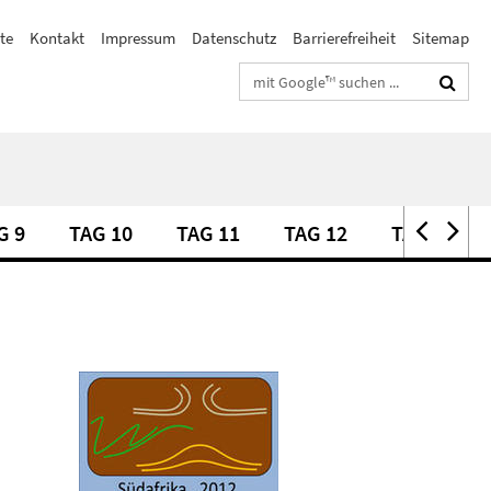
ste
Kontakt
Impressum
Datenschutz
Barrierefreiheit
Sitemap
Suchbegriffe
G 9
TAG 10
TAG 11
TAG 12
TAG 13