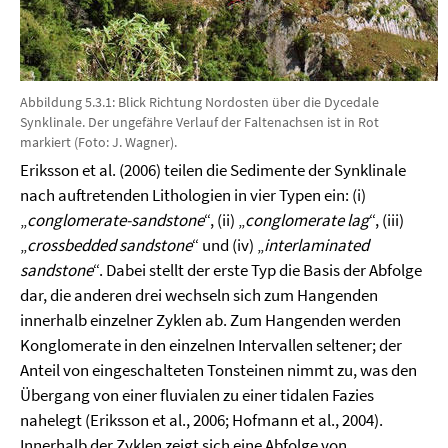
Abbildung 5.3.1: Blick Richtung Nordosten über die Dycedale
Synklinale. Der ungefähre Verlauf der Faltenachsen ist in Rot
markiert (Foto: J. Wagner).
Eriksson et al. (2006) teilen die Sedimente der Synklinale
nach auftretenden Lithologien in vier Typen ein: (i)
„
conglomerate-sandstone
“, (ii) „
conglomerate lag
“, (iii)
„
crossbedded sandstone
“ und (iv) „
interlaminated
sandstone
“. Dabei stellt der erste Typ die Basis der Abfolge
dar, die anderen drei wechseln sich zum Hangenden
innerhalb einzelner Zyklen ab. Zum Hangenden werden
Konglomerate in den einzelnen Intervallen seltener; der
Anteil von eingeschalteten Tonsteinen nimmt zu, was den
Übergang von einer fluvialen zu einer tidalen Fazies
nahelegt (Eriksson et al., 2006; Hofmann et al., 2004
).
Innerhalb der Zyklen zeigt sich eine Abfolge von