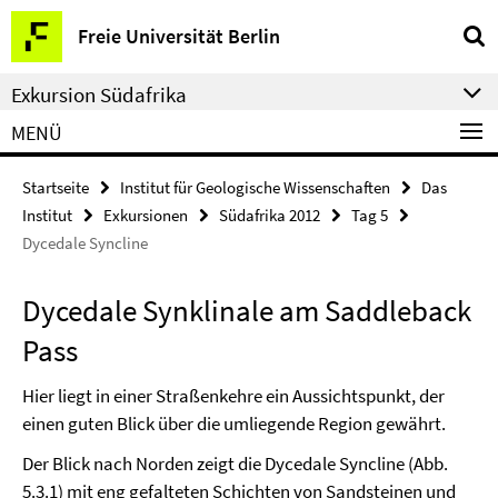
Springe
Service-
Freie Universität Berlin
direkt
Navigation
zu
Exkursion Südafrika
Inhalt
MENÜ
Startseite
Institut für Geologische Wissenschaften
Das
Institut
Exkursionen
Südafrika 2012
Tag 5
Dycedale Syncline
Dycedale Synklinale am Saddleback
Pass
Hier liegt in einer Straßenkehre ein Aussichtspunkt, der
einen guten Blick über die umliegende Region gewährt.
Der Blick nach Norden zeigt die Dycedale Syncline (Abb.
5.3.1) mit eng gefalteten Schichten von Sandsteinen und