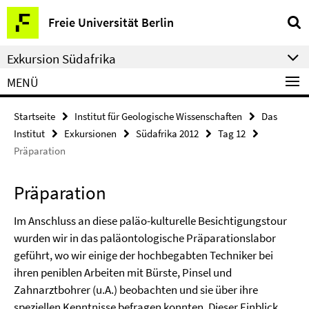
Springe
Service-
Freie Universität Berlin
direkt
Navigation
zu
Exkursion Südafrika
Inhalt
MENÜ
Startseite
Institut für Geologische Wissenschaften
Das
Institut
Exkursionen
Südafrika 2012
Tag 12
Präparation
Präparation
Im Anschluss an diese paläo-kulturelle Besichtigungstour
wurden wir in das paläontologische Präparationslabor
geführt, wo wir einige der hochbegabten Techniker bei
ihren peniblen Arbeiten mit Bürste, Pinsel und
Zahnarztbohrer (u.A.) beobachten und sie über ihre
speziellen Kenntnisse befragen konnten. Dieser Einblick