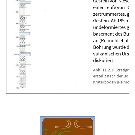
Gestein von Kieselg
einer Teufe von 150 
zertrümmertes, gra
Gestein. Ab 185 m Te
undeformiertes gran
basement des Bush
an (Reimold et al., 1
Bohrung wurde die 
vulkanischen Urspr
diskutiert.
Abb. 11.2.3:
Stratigraph
erstellt nach der Bohru
Kraterboden (Reimold et