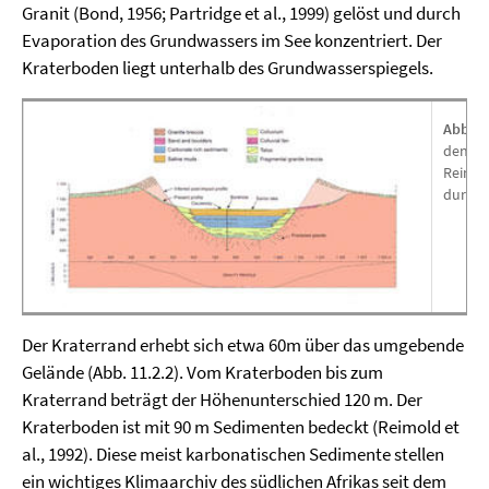
Granit (Bond, 1956; Partridge et al., 1999) gelöst und durch
Evaporation des Grundwassers im See konzentriert. Der
Kraterboden liegt unterhalb des Grundwasserspiegels.
Abb. 1
den Kr
Reimold
durch 
Der Kraterrand erhebt sich etwa 60m über das umgebende
Gelände (Abb. 11.2.2). Vom Kraterboden bis zum
Kraterrand beträgt der Höhenunterschied 120 m. Der
Kraterboden ist mit 90 m Sedimenten bedeckt (Reimold et
al., 1992). Diese meist karbonatischen Sedimente stellen
ein wichtiges Klimaarchiv des südlichen Afrikas seit dem