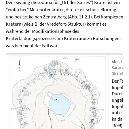
Der Tswaing (Setswana für „Ort des Salzes“) Krater ist ein
"einfacher" Meteoritenkrater, d.h., er ist schüsselförmig
und besitzt keinen Zentralberg (Abb. 11.2.1). Bei komplexen
Kratern (wie z.B. der Vredefort-Struktur) kommt es
während der Modifikationsphase des
Kraterbildungsprozesses am Kraterrand zu Rutschungen,
was hier nicht der Fall war.
Abb. 11.2.
Karte des
(Brandt u
Der Tsw
Impaktkr
Durchme
ungefähr
Impakte
auf ein A
ka datier
1999). B