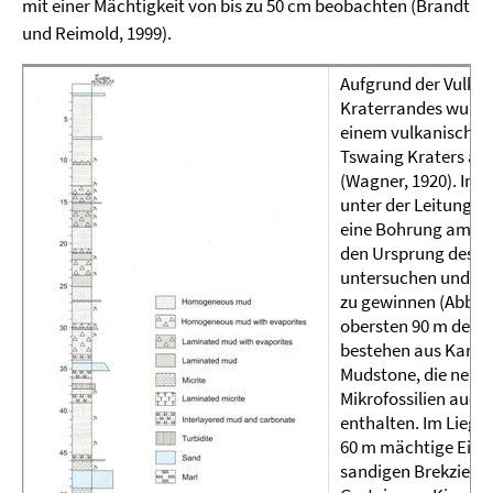
mit einer Mächtigkeit von bis zu 50 cm beobachten (Brandt
und Reimold, 1999).
Aufgrund der Vulkan
Kraterrandes wurde 
einem vulkanischen
Tswaing Kraters a
(Wagner, 1920). Im 
unter der Leitung vo
eine Bohrung am Se
den Ursprung des Se
untersuchen und P
zu gewinnen (Abb. 11
obersten 90 m des 
bestehen aus Karbo
Mudstone, die nebe
Mikrofossilien auch
enthalten. Im Liegen
60 m mächtige Einhe
sandigen Brekzie, di