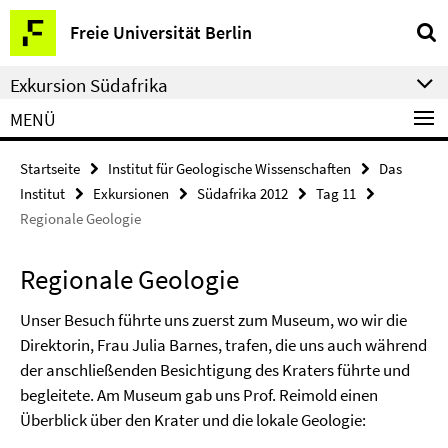
Springe
Service-
Freie Universität Berlin
direkt
Navigation
zu
Exkursion Südafrika
Inhalt
MENÜ
Startseite
Institut für Geologische Wissenschaften
Das
Institut
Exkursionen
Südafrika 2012
Tag 11
Regionale Geologie
Regionale Geologie
Unser Besuch führte uns zuerst zum Museum, wo wir die
Direktorin, Frau Julia Barnes, trafen, die uns auch während
der anschließenden Besichtigung des Kraters führte und
begleitete. Am Museum gab uns Prof. Reimold einen
Überblick über den Krater und die lokale Geologie: