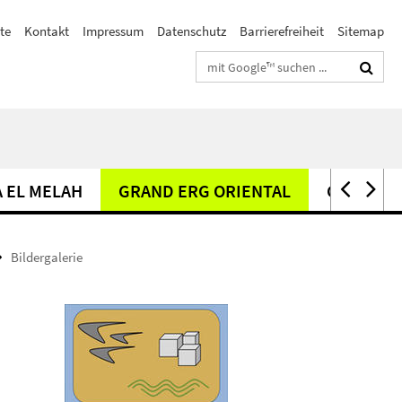
ste
Kontakt
Impressum
Datenschutz
Barrierefreiheit
Sitemap
Suchbegriffe
 EL MELAH
GRAND ERG ORIENTAL
GRUNDW
Bildergalerie