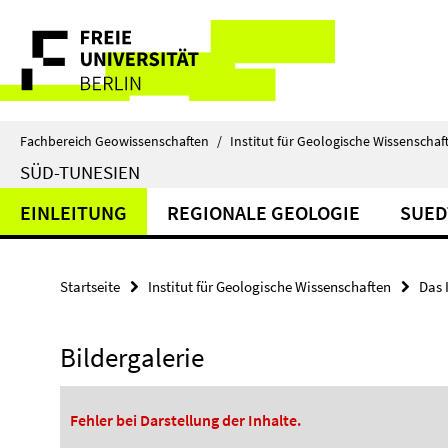
Springe
Service-
direkt
zu
Navigation
Inhalt
Fachbereich Geowissenschaften
/
Institut für Geologische Wissenschaf
SÜD-TUNESIEN
EINLEITUNG
REGIONALE GEOLOGIE
SUED
Startseite
Institut für Geologische Wissenschaften
Das 
Bildergalerie
Fehler bei Darstellung der Inhalte.