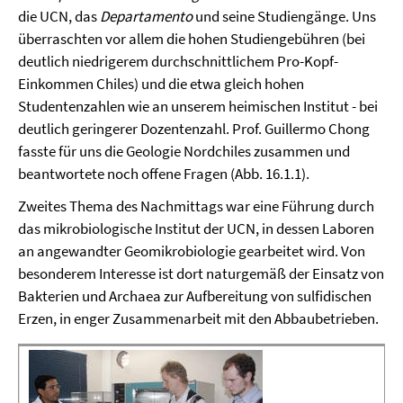
die UCN, das
Departamento
und seine Studiengänge. Uns
überraschten vor allem die hohen Studiengebühren (bei
deutlich niedrigerem durchschnittlichem Pro-Kopf-
Einkommen Chiles) und die etwa gleich hohen
Studentenzahlen wie an unserem heimischen Institut - bei
deutlich geringerer Dozentenzahl. Prof. Guillermo Chong
fasste für uns die Geologie Nordchiles zusammen und
beantwortete noch offene Fragen (Abb. 16.1.1).
Zweites Thema des Nachmittags war eine Führung durch
das mikrobiologische Institut der UCN, in dessen Laboren
an angewandter Geomikrobiologie gearbeitet wird. Von
besonderem Interesse ist dort naturgemäß der Einsatz von
Bakterien und Archaea zur Aufbereitung von sulfidischen
Erzen, in enger Zusammenarbeit mit den Abbaubetrieben.
D
S
b