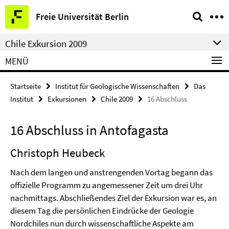
Springe
Service-
Freie Universität Berlin
direkt
Navigation
zu
Chile Exkursion 2009
Inhalt
MENÜ
Startseite
Institut für Geologische Wissenschaften
Das
Institut
Exkursionen
Chile 2009
16 Abschluss
16 Abschluss in Antofagasta
Christoph Heubeck
Nach dem langen und anstrengenden Vortag begann das
offizielle Programm zu angemessener Zeit um drei Uhr
nachmittags. Abschließendes Ziel der Exkursion war es, an
diesem Tag die persönlichen Eindrücke der Geologie
Nordchiles nun durch wissenschaftliche Aspekte am