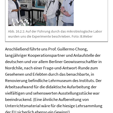
G
o
S
d
E
Abb. 16.2.1: Auf der Führung durch das mikrobiologische Labor
wurden uns die Experimente beschrieben. Foto: B.Weber
Anschließend führte uns Prof. Guillermo Chong,
langjähriger Kooperationspartner und Anlaufstelle der
deutschen und vor allem Berliner Geowissenschaftler in
Nordchile, nach einer Frage-und-Antwort-Runde zum
Gesehenen und Erlebten durch das benachbarte, in
Renovierung befindliche Lehrmuseum des Instituts. Der
Arbeitsaufwand für die didaktische Aufarbeitung der
vielfältigen und sehenswerten Ausstellungsstücke war
beeindruckend. (Eine ähnliche Aufbereitung von
Unterrichtsmaterial wäre für die hiesige Lehrsammlung
der FU sicherlich ebenso ein Gewinn!)