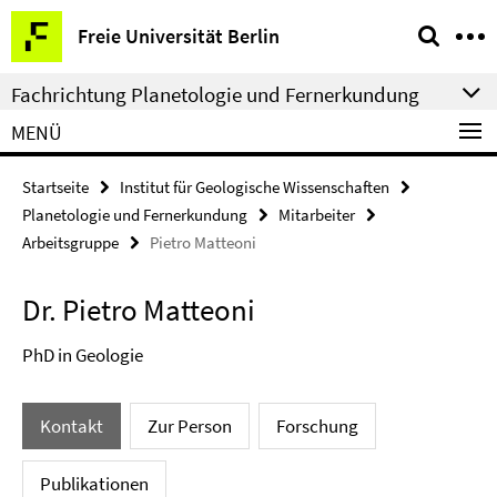
Springe
Service-
Freie Universität Berlin
direkt
Navigation
zu
Fachrichtung Planetologie und Fernerkundung
Inhalt
MENÜ
Startseite
Institut für Geologische Wissenschaften
Planetologie und Fernerkundung
Mitarbeiter
Arbeitsgruppe
Pietro Matteoni
Dr. Pietro Matteoni
PhD in Geologie
Kontakt
Zur Person
Forschung
Publikationen