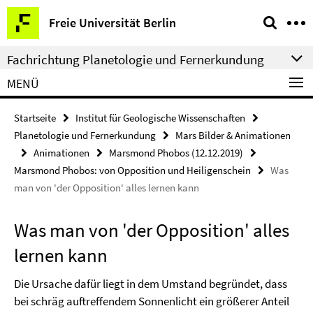
Springe
Service-
Freie Universität Berlin
direkt
Navigation
zu
Fachrichtung Planetologie und Fernerkundung
Inhalt
MENÜ
Startseite
Institut für Geologische Wissenschaften
Planetologie und Fernerkundung
Mars Bilder & Animationen
Animationen
Marsmond Phobos (12.12.2019)
Marsmond Phobos: von Opposition und Heiligenschein
Was
man von 'der Opposition' alles lernen kann
Was man von 'der Opposition' alles
lernen kann
Die Ursache dafür liegt in dem Umstand begründet, dass
bei schräg auftreffendem Sonnenlicht ein größerer Anteil