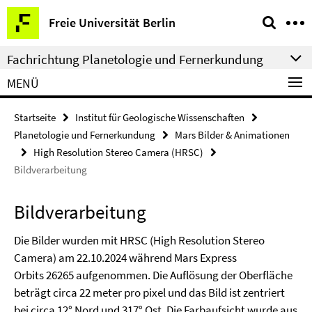
Springe
Service-
Freie Universität Berlin
direkt
Navigation
zu
Fachrichtung Planetologie und Fernerkundung
Inhalt
MENÜ
Startseite
Institut für Geologische Wissenschaften
Planetologie und Fernerkundung
Mars Bilder & Animationen
High Resolution Stereo Camera (HRSC)
Bildverarbeitung
Bildverarbeitung
Die Bilder wurden mit HRSC (High Resolution Stereo
Camera) am 22.10.2024 während Mars Express
Orbits 26265 aufgenommen. Die Auflösung der Oberfläche
beträgt circa 22 meter pro pixel und das Bild ist zentriert
bei circa 12° Nord und 317° Ost. Die Farbaufsicht wurde aus