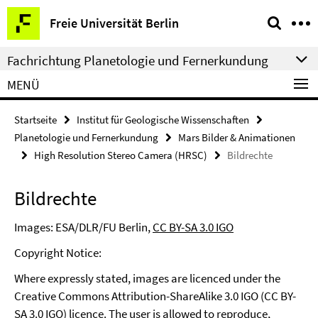
Springe
Service-
Freie Universität Berlin
direkt
Navigation
zu
Fachrichtung Planetologie und Fernerkundung
Inhalt
MENÜ
Startseite
Institut für Geologische Wissenschaften
Planetologie und Fernerkundung
Mars Bilder & Animationen
High Resolution Stereo Camera (HRSC)
Bildrechte
Bildrechte
Images: ESA/DLR/FU Berlin,
CC BY-SA 3.0 IGO
Copyright Notice:
Where expressly stated, images are licenced under the
Creative Commons Attribution-ShareAlike 3.0 IGO (CC BY-
SA 3.0 IGO) licence. The user is allowed to reproduce,