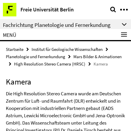
Springe
Service-
Freie Universität Berlin
direkt
Navigation
zu
Fachrichtung Planetologie und Fernerkundung
Inhalt
MENÜ
Startseite
Institut für Geologische Wissenschaften
Planetologie und Fernerkundung
Mars Bilder & Animationen
High Resolution Stereo Camera (HRSC)
Kamera
Kamera
Die High Resolution Stereo Camera wurde am Deutschen
Zentrum für Luft- und Raumfahrt (DLR) entwickelt und in
Kooperation mit industriellen Partnern gebaut (EADS
Astrium, Lewicki Microelectronic GmbH und Jena-Optronik
GmbH). Das Wissenschaftsteam unter Leitung des
Principal Investigators (PI) Dr. Daniela Tirsch besteht aus