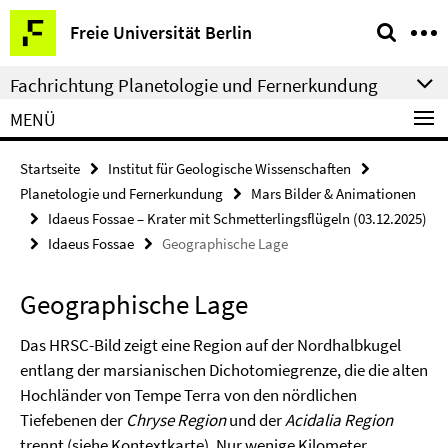
Springe
Service-
Freie Universität Berlin
direkt
Navigation
zu
Fachrichtung Planetologie und Fernerkundung
Inhalt
MENÜ
Startseite
Institut für Geologische Wissenschaften
Planetologie und Fernerkundung
Mars Bilder & Animationen
Idaeus Fossae – Krater mit Schmetterlingsflügeln (03.12.2025)
Idaeus Fossae
Geographische Lage
Geographische Lage
Das HRSC-Bild zeigt eine Region auf der Nordhalbkugel
entlang der marsianischen Dichotomiegrenze, die die alten
Hochländer von Tempe Terra von den nördlichen
Tiefebenen der
Chryse Region
und der
Acidalia Region
trennt (siehe Kontextkarte). Nur wenige Kilometer