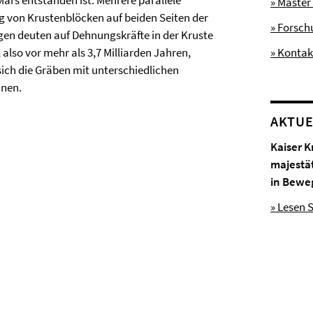
ars entstanden ist. Mehrere parallele
» Master
 von Krustenblöcken auf beiden Seiten der
» Forsc
en deuten auf Dehnungskräfte in der Kruste
also vor mehr als 3,7 Milliarden Jahren,
» Kontak
sich die Gräben mit unterschiedlichen
anen.
AKTUE
Kaiser K
majestä
in Bewe
» Lesen S