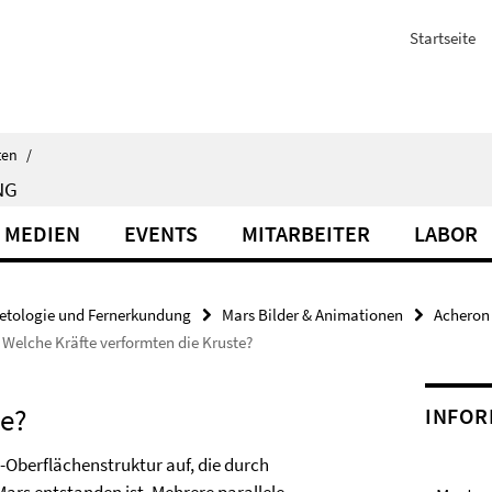
Startseite
ten
/
NG
 MEDIEN
EVENTS
MITARBEITER
LABOR
etologie und Fernerkundung
Mars Bilder & Animationen
Acheron 
Welche Kräfte verformten die Kruste?
te?
INFOR
-Oberflächenstruktur auf, die durch