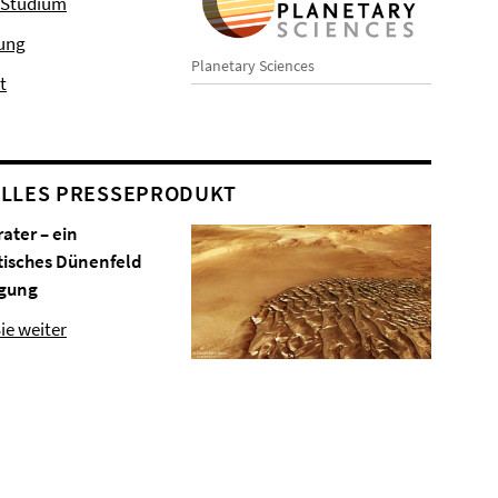
 Studium
hung
Planetary Sciences
t
LLES PRESSEPRODUKT
rater – ein
tisches Dünenfeld
gung
ie weiter