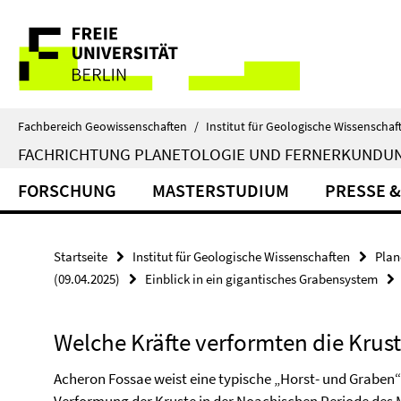
Springe
Service-
direkt
zu
Navigation
Inhalt
Fachbereich Geowissenschaften
/
Institut für Geologische Wissenschaf
FACHRICHTUNG PLANETOLOGIE UND FERNERKUNDU
FORSCHUNG
MASTERSTUDIUM
PRESSE &
Startseite
Institut für Geologische Wissenschaften
Plan
(09.04.2025)
Einblick in ein gigantisches Grabensystem
Welche Kräfte verformten die Krus
Acheron Fossae weist eine typische „Horst- und Graben“