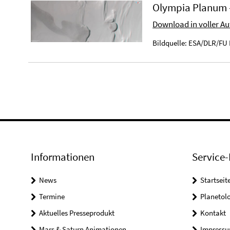
Olympia Planum 
Download in voller A
Bildquelle: ESA/DLR/FU 
Informationen
Service-
News
Startseit
Termine
Planetol
Aktuelles Presseprodukt
Kontakt
Mars & Saturn Animationen
Impress