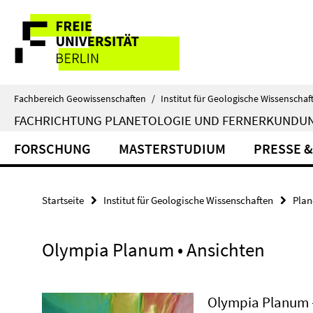
Springe
Service-
direkt
zu
Navigation
Inhalt
Fachbereich Geowissenschaften
/
Institut für Geologische Wissenschaf
FACHRICHTUNG PLANETOLOGIE UND FERNERKUNDU
FORSCHUNG
MASTERSTUDIUM
PRESSE &
Startseite
Institut für Geologische Wissenschaften
Plan
Olympia Planum • Ansichten
Olympia Planum 