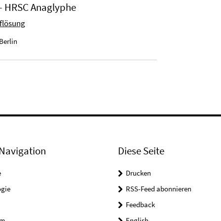
- HRSC Anaglyphe
uflösung
Berlin
Navigation
Diese Seite
e
Drucken
ogie
RSS-Feed abonnieren
Feedback
um
English