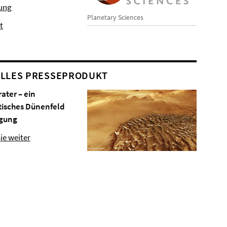
hung
Planetary Sciences
t
LLES PRESSEPRODUKT
rater – ein
tisches Dünenfeld
gung
ie weiter