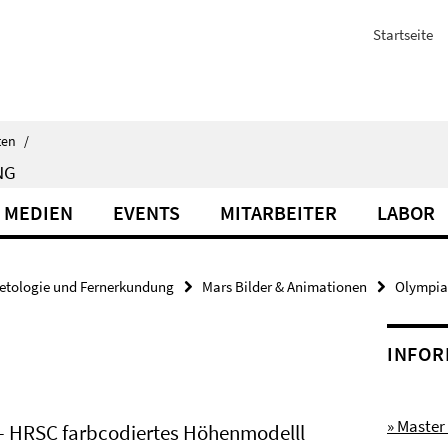
Startseite
ten
/
NG
 MEDIEN
EVENTS
MITARBEITER
LABOR
etologie und Fernerkundung
Mars Bilder & Animationen
Olympia
INFOR
» Master
- HRSC farbcodiertes Höhenmodelll