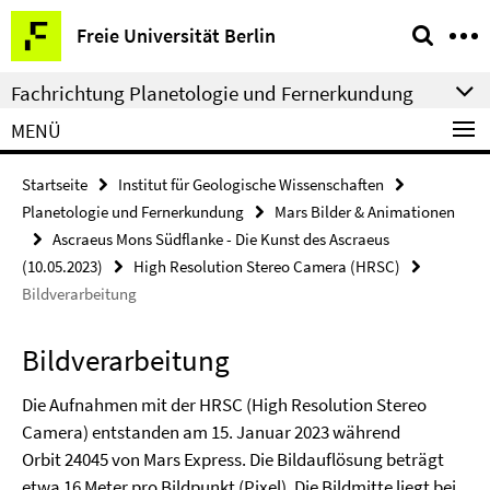
Springe
Service-
Freie Universität Berlin
direkt
Navigation
zu
Fachrichtung Planetologie und Fernerkundung
Inhalt
MENÜ
Startseite
Institut für Geologische Wissenschaften
Planetologie und Fernerkundung
Mars Bilder & Animationen
Ascraeus Mons Südflanke - Die Kunst des Ascraeus
(10.05.2023)
High Resolution Stereo Camera (HRSC)
Bildverarbeitung
Bildverarbeitung
Die Aufnahmen mit der HRSC (High Resolution Stereo
Camera) entstanden am 15. Januar 2023 während
Orbit 24045 von Mars Express. Die Bildauflösung beträgt
etwa 16 Meter pro Bildpunkt (Pixel). Die Bildmitte liegt bei