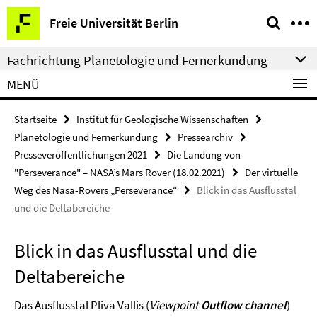
Springe
Service-
Freie Universität Berlin
direkt
Navigation
zu
Fachrichtung Planetologie und Fernerkundung
Inhalt
MENÜ
Startseite
Institut für Geologische Wissenschaften
Planetologie und Fernerkundung
Pressearchiv
Presseveröffentlichungen 2021
Die Landung von
"Perseverance" – NASA’s Mars Rover (18.02.2021)
Der virtuelle
Weg des Nasa-Rovers „Perseverance“
Blick in das Ausflusstal
und die Deltabereiche
Blick in das Ausflusstal und die
Deltabereiche
Das Ausflusstal Pliva Vallis (
Viewpoint
Outflow channel
)