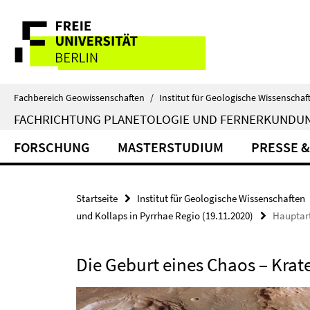
Springe
Service-
direkt
zu
Navigation
Inhalt
Fachbereich Geowissenschaften
/
Institut für Geologische Wissenschaf
FACHRICHTUNG PLANETOLOGIE UND FERNERKUNDU
FORSCHUNG
MASTERSTUDIUM
PRESSE &
Startseite
Institut für Geologische Wissenschaften
und Kollaps in Pyrrhae Regio (19.11.2020)
Hauptart
Die Geburt eines Chaos – Krat