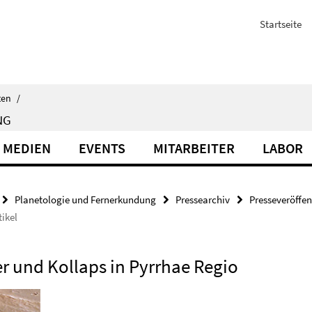
Startseite
ten
/
NG
 MEDIEN
EVENTS
MITARBEITER
LABOR
Planetologie und Fernerkundung
Pressearchiv
Presseveröffe
ikel
er und Kollaps in Pyrrhae Regio