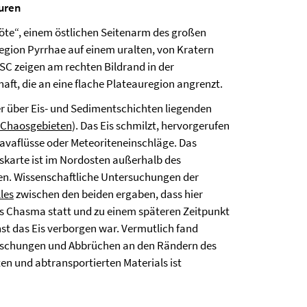
puren
öte“, einem östlichen Seitenarm des großen
Region Pyrrhae auf einem uralten, von Kratern
C zeigen am rechten Bildrand in der
aft, die an eine flache Plateauregion angrenzt.
r über Eis- und Sedimentschichten liegenden
 Chaosgebieten
). Das Eis schmilzt, hervorgerufen
Lavaflüsse oder Meteoriteneinschläge. Das
tskarte ist im Nordosten außerhalb des
nden. Wissenschaftliche Untersuchungen der
les
zwischen den beiden ergaben, dass hier
Eos Chasma statt und zu einem späteren Zeitpunkt
st das Eis verborgen war. Vermutlich fand
utschungen und Abbrüchen an den Rändern des
en und abtransportierten Materials ist