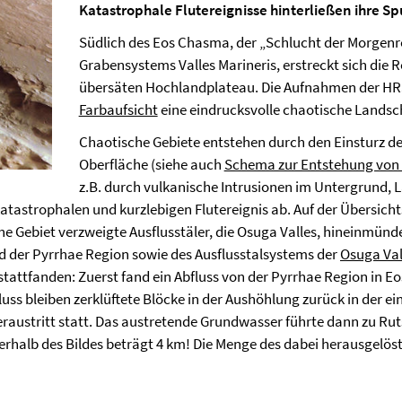
Katastrophale Flutereignisse hinterließen ihre S
Südlich des Eos Chasma, der „Schlucht der Morgenr
Grabensystems Valles Marineris, erstreckt sich die 
übersäten Hochlandplateau. Die Aufnahmen der HRS
Farbaufsicht
eine eindrucksvolle chaotische Landsch
Chaotische Gebiete entstehen durch den Einsturz de
Oberfläche (siehe auch
Schema zur Entstehung von
z.B. durch vulkanische Intrusionen im Untergrund, 
atastrophalen und kurzlebigen Flutereignis ab. Auf der Übersich
che Gebiet verzweigte Ausflusstäler, die Osuga Valles, hineinmü
 der Pyrrhae Region sowie des Ausflusstalsystems der
Osuga Val
stattfanden: Zuerst fand ein Abfluss von der Pyrrhae Region in 
 bleiben zerklüftete Blöcke in der Aushöhlung zurück in der ein
austritt statt. Das austretende Grundwasser führte dann zu R
rhalb des Bildes beträgt 4 km! Die Menge des dabei herausgelöst