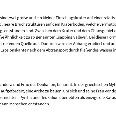
 sind zwei große und ein kleiner Einschlagskrater auf einer relati
t lineare Bruchstrukturen auf dem Kraterboden, welche vermutli
 entstanden sind. Zwischen dem Krater und dem Chaosgebiet erk
roße Ähnlichkeit zu so genannten „sapping valleys“. Bei dieser For
r triefenden Quelle aus. Dadurch wird der Abhang erodiert und 
 Erosionskante nach dem Abtransport durch fließendes Wasser im
andora und Frau des Deukalion, benannt. In der griechischen Myt
fgefordert, eine Arche zu bauen, um sich und seine Frau vor der
ernichten. Pyrrha und Deukalion überlebten als einzige die Kata
n dann Menschen entstanden.