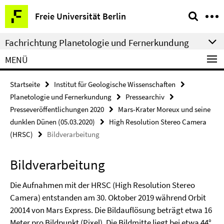
Springe
Service-
Freie Universität Berlin
direkt
Navigation
zu
Fachrichtung Planetologie und Fernerkundung
Inhalt
MENÜ
Startseite
Institut für Geologische Wissenschaften
Planetologie und Fernerkundung
Pressearchiv
Presseveröffentlichungen 2020
Mars-Krater Moreux und seine
dunklen Dünen (05.03.2020)
High Resolution Stereo Camera
(HRSC)
Bildverarbeitung
Bildverarbeitung
Die Aufnahmen mit der HRSC (High Resolution Stereo
Camera) entstanden am 30. Oktober 2019 während Orbit
20014 von Mars Express. Die Bildauflösung beträgt etwa 16
Meter pro Bildpunkt (Pixel). Die Bildmitte liegt bei etwa 44°