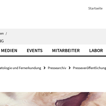
Startseite
ten
/
NG
 MEDIEN
EVENTS
MITARBEITER
LABOR
etologie und Fernerkundung
Pressearchiv
Presseveröffentlichun