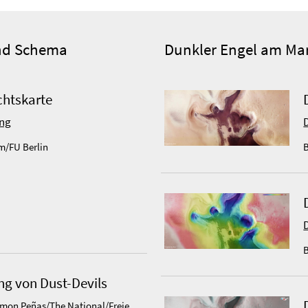
und Schema
Dunkler Engel am Mar
chtskarte
ung
m/FU Berlin
B
B
g von Dust-Devils
amon Peñas/The National/Freie