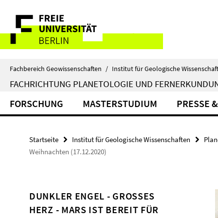
Springe
Service-
direkt
zu
Navigation
Inhalt
Fachbereich Geowissenschaften
/
Institut für Geologische Wissenschaf
FACHRICHTUNG PLANETOLOGIE UND FERNERKUNDU
FORSCHUNG
MASTERSTUDIUM
PRESSE &
Startseite
Institut für Geologische Wissenschaften
Plan
Weihnachten (17.12.2020)
DUNKLER ENGEL - GROSSES H
ERZ - MARS IST BEREIT FÜR W