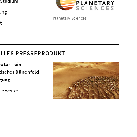
 Studium
hung
Planetary Sciences
t
LLES PRESSEPRODUKT
rater – ein
tisches Dünenfeld
gung
ie weiter