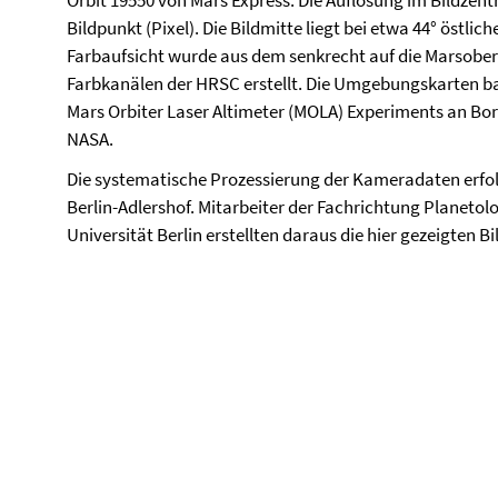
Orbit 19550 von Mars Express. Die Auflösung im Bildzen
Bildpunkt (Pixel). Die Bildmitte liegt bei etwa 44° östlic
Farbaufsicht wurde aus dem senkrecht auf die Marsober
Farbkanälen der HRSC erstellt. Die Umgebungskarten bas
Mars Orbiter Laser Altimeter (MOLA) Experiments an Bor
NASA.
Die systematische Prozessierung der Kameradaten erfol
Berlin-Adlershof. Mitarbeiter der Fachrichtung Planeto
Universität Berlin erstellten daraus die hier gezeigten B