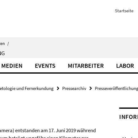
Startseite
ten
/
NG
 MEDIEN
EVENTS
MITARBEITER
LABOR
etologie und Fernerkundung
Pressearchiv
Presseveröffentlichun
INFOR
amera) entstanden am 17. Juni 2019 während