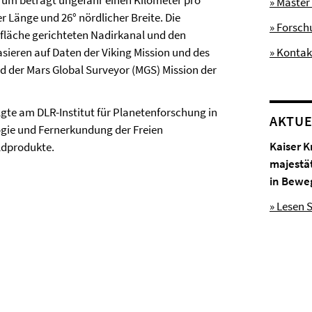
trum beträgt ungefähr einen Kilometer pro
» Master
her Länge und 26° nördlicher Breite. Die
» Forsc
fläche gerichteten Nadirkanal und den
ieren auf Daten der Viking Mission und des
» Kontak
d der Mars Global Surveyor (MGS) Mission der
gte am DLR-Institut für Planetenforschung in
AKTUE
logie und Fernerkundung der Freien
Kaiser K
ildprodukte.
majestä
in Bewe
» Lesen S