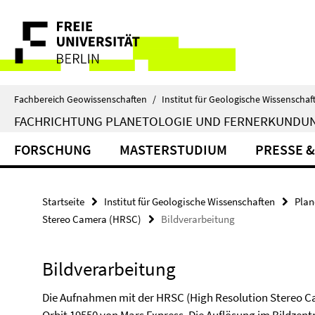
Springe
Service-
direkt
zu
Navigation
Inhalt
Fachbereich Geowissenschaften
/
Institut für Geologische Wissenschaf
FACHRICHTUNG PLANETOLOGIE UND FERNERKUNDU
FORSCHUNG
MASTERSTUDIUM
PRESSE &
Startseite
Institut für Geologische Wissenschaften
Plan
Stereo Camera (HRSC)
Bildverarbeitung
Bildverarbeitung
Die Aufnahmen mit der HRSC (High Resolution Stereo C