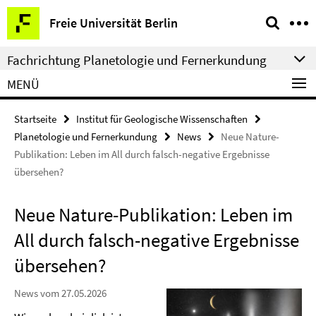
Springe
Service-
Freie Universität Berlin
direkt
Navigation
zu
Fachrichtung Planetologie und Fernerkundung
Inhalt
MENÜ
Startseite
Institut für Geologische Wissenschaften
Planetologie und Fernerkundung
News
Neue Nature-
Publikation: Leben im All durch falsch-negative Ergebnisse
übersehen?
Neue Nature-Publikation: Leben im
All durch falsch-negative Ergebnisse
übersehen?
News vom 27.05.2026