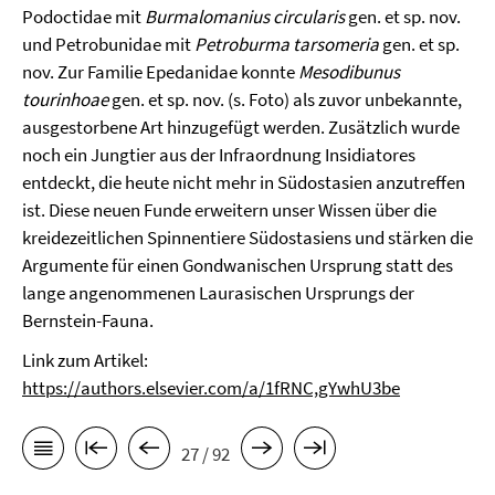
Podoctidae mit
Burmalomanius
circularis
gen. et sp. nov.
und Petrobunidae mit
Petroburma
tarsomeria
gen. et sp.
nov. Zur Familie Epedanidae konnte
Mesodibunus
tourinhoae
gen. et sp. nov. (s. Foto) als zuvor unbekannte,
ausgestorbene Art hinzugefügt werden. Zusätzlich wurde
noch ein Jungtier aus der Infraordnung Insidiatores
entdeckt, die heute nicht mehr in Südostasien anzutreffen
ist. Diese neuen Funde erweitern unser Wissen über die
kreidezeitlichen Spinnentiere Südostasiens und stärken die
Argumente für einen Gondwanischen Ursprung statt des
lange angenommenen Laurasischen Ursprungs der
Bernstein-Fauna.
Link zum Artikel:
https://authors.elsevier.com/a/1fRNC,gYwhU3be
27 / 92