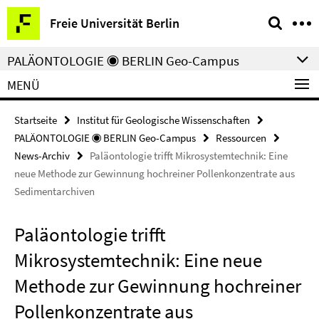
Springe
Service-
Freie Universität Berlin
direkt
Navigation
zu
PALÄONTOLOGIE ◉ BERLIN Geo-Campus
Inhalt
MENÜ
Startseite
Institut für Geologische Wissenschaften
PALÄONTOLOGIE ◉ BERLIN Geo-Campus
Ressourcen
News-Archiv
Paläontologie trifft Mikrosystemtechnik: Eine
neue Methode zur Gewinnung hochreiner Pollenkonzentrate aus
Sedimentarchiven
Paläontologie trifft
Mikrosystemtechnik: Eine neue
Methode zur Gewinnung hochreiner
Pollenkonzentrate aus