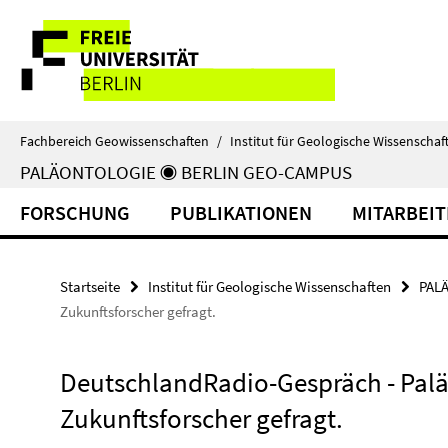
Springe
Service-
direkt
zu
Navigation
Inhalt
Fachbereich Geowissenschaften
/
Institut für Geologische Wissenschaf
PALÄONTOLOGIE ◉ BERLIN GEO-CAMPUS
FORSCHUNG
PUBLIKATIONEN
MITARBEI
Startseite
Institut für Geologische Wissenschaften
PAL
Zukunftsforscher gefragt.
DeutschlandRadio-Gespräch - Palä
Zukunftsforscher gefragt.