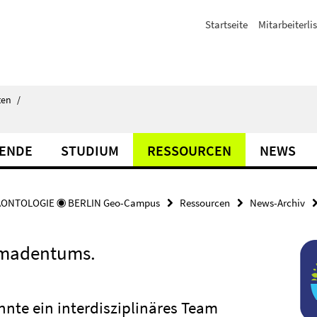
Startseite
Mitarbeiterli
ten
/
TENDE
STUDIUM
RESSOURCEN
NEWS
ÄONTOLOGIE ◉ BERLIN Geo-Campus
Ressourcen
News-Archiv
omadentums.
nte ein interdisziplinäres Team