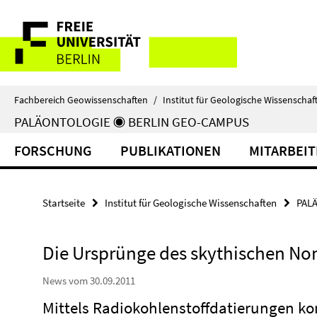
Springe
Service-
direkt
zu
Navigation
Inhalt
Fachbereich Geowissenschaften
/
Institut für Geologische Wissenschaf
PALÄONTOLOGIE ◉ BERLIN GEO-CAMPUS
FORSCHUNG
PUBLIKATIONEN
MITARBEI
Startseite
Institut für Geologische Wissenschaften
PAL
Die Ursprünge des skythischen N
News vom 30.09.2011
Mittels Radiokohlenstoffdatierungen kon