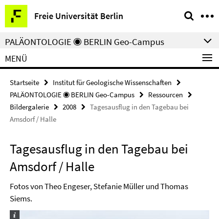
Springe
Service-
Freie Universität Berlin
direkt
Navigation
zu
PALÄONTOLOGIE ◉ BERLIN Geo-Campus
Inhalt
MENÜ
Startseite
Institut für Geologische Wissenschaften
PALÄONTOLOGIE ◉ BERLIN Geo-Campus
Ressourcen
Bildergalerie
2008
Tagesausflug in den Tagebau bei
Amsdorf / Halle
Tagesausflug in den Tagebau bei
Amsdorf / Halle
Fotos von Theo Engeser, Stefanie Müller und Thomas
Siems.