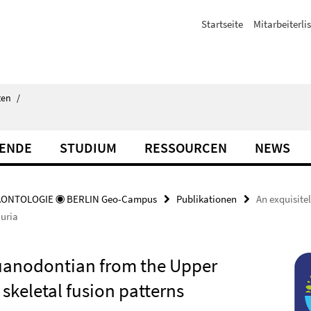
Startseite
Mitarbeiterli
ten
/
TENDE
STUDIUM
RESSOURCEN
NEWS
ÄONTOLOGIE ◉ BERLIN Geo-Campus
Publikationen
An exquisite
auria
guanodontian from the Upper
 skeletal fusion patterns