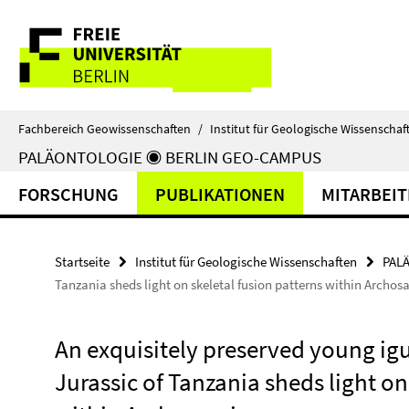
Springe
Service-
direkt
zu
Navigation
Inhalt
Fachbereich Geowissenschaften
/
Institut für Geologische Wissenschaf
PALÄONTOLOGIE ◉ BERLIN GEO-CAMPUS
FORSCHUNG
PUBLIKATIONEN
MITARBEI
Startseite
Institut für Geologische Wissenschaften
PAL
Tanzania sheds light on skeletal fusion patterns within Archos
An exquisitely preserved young i
Jurassic of Tanzania sheds light on