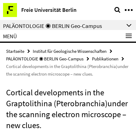
Springe
Service-
Freie Universität Berlin
direkt
Navigation
zu
PALÄONTOLOGIE ◉ BERLIN Geo-Campus
Inhalt
MENÜ
Startseite
Institut für Geologische Wissenschaften
PALÄONTOLOGIE ◉ BERLIN Geo-Campus
Publikationen
Cortical developments in the Graptolithina (Pterobranchia)under
the scanning electron microscope – new clues.
Cortical developments in the
Graptolithina (Pterobranchia)under
the scanning electron microscope –
new clues.