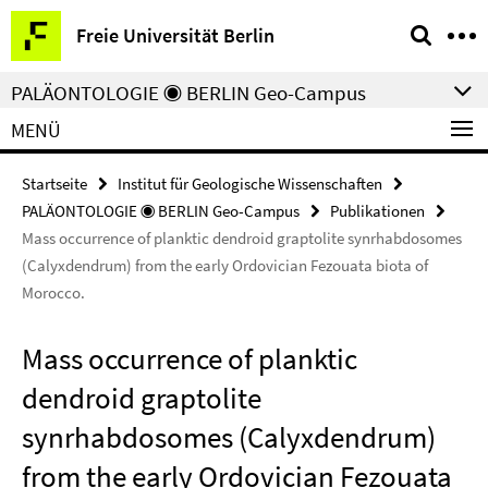
Springe
Service-
Freie Universität Berlin
direkt
Navigation
zu
PALÄONTOLOGIE ◉ BERLIN Geo-Campus
Inhalt
MENÜ
Startseite
Institut für Geologische Wissenschaften
PALÄONTOLOGIE ◉ BERLIN Geo-Campus
Publikationen
Mass occurrence of planktic dendroid graptolite synrhabdosomes
(Calyxdendrum) from the early Ordovician Fezouata biota of
Morocco.
Mass occurrence of planktic
dendroid graptolite
synrhabdosomes (Calyxdendrum)
from the early Ordovician Fezouata