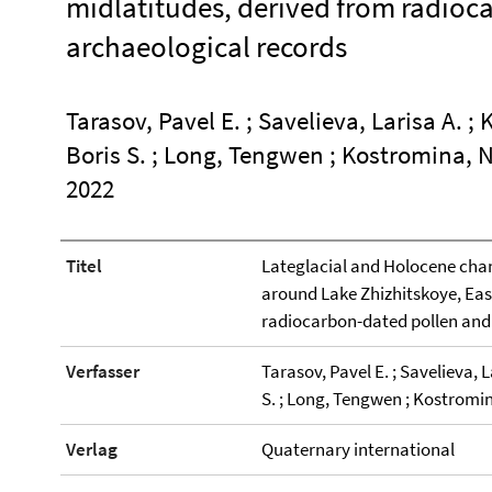
midlatitudes, derived from radioc
archaeological records
Tarasov, Pavel E. ; Savelieva, Larisa A. ;
Boris S. ; Long, Tengwen ; Kostromina, Na
2022
Titel
Lateglacial and Holocene cha
around Lake Zhizhitskoye, Eas
radiocarbon-dated pollen and
Verfasser
Tarasov, Pavel E. ; Savelieva, L
S. ; Long, Tengwen ; Kostromina
Verlag
Quaternary international