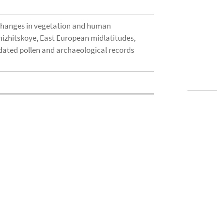
changes in vegetation and human
izhitskoye, East European midlatitudes,
dated pollen and archaeological records