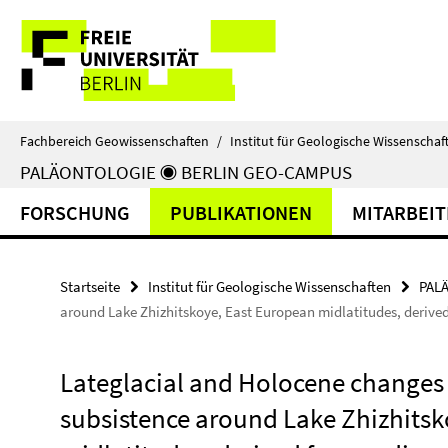
Springe
Service-
direkt
zu
Navigation
Inhalt
Fachbereich Geowissenschaften
/
Institut für Geologische Wissenschaf
PALÄONTOLOGIE ◉ BERLIN GEO-CAMPUS
FORSCHUNG
PUBLIKATIONEN
MITARBEI
Startseite
Institut für Geologische Wissenschaften
PAL
around Lake Zhizhitskoye, East European midlatitudes, derive
Lateglacial and Holocene changes
subsistence around Lake Zhizhitsk