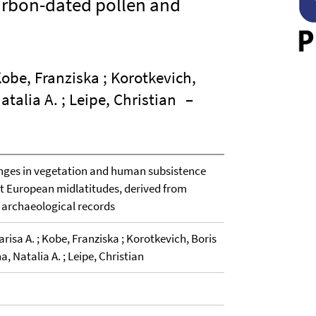
arbon-dated pollen and
 Kobe, Franziska ; Korotkevich,
talia A. ; Leipe, Christian
–
nges in vegetation and human subsistence
t European midlatitudes, derived from
 archaeological records
arisa A. ; Kobe, Franziska ; Korotkevich, Boris
, Natalia A. ; Leipe, Christian