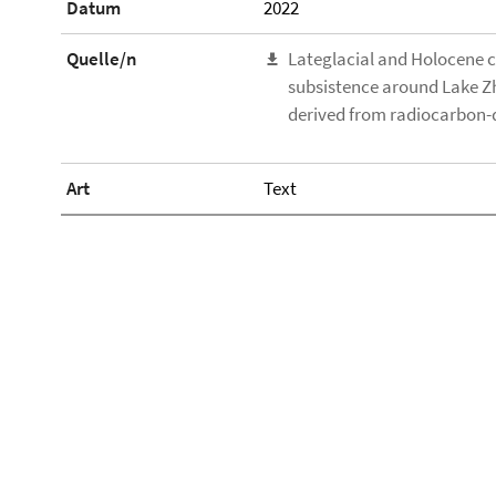
Datum
2022
Quelle/n
Lateglacial and Holocene 
subsistence around Lake Zh
derived from radiocarbon-
Art
Text