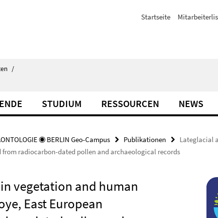
Startseite
Mitarbeiterli
ten
/
TENDE
STUDIUM
RESSOURCEN
NEWS
ÄONTOLOGIE ◉ BERLIN Geo-Campus
Publikationen
Lateglacial
d from radiocarbon-dated pollen and archaeological records
 in vegetation and human
oye, East European