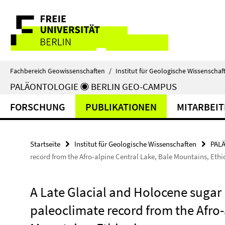
Springe
Service-
direkt
zu
Navigation
Inhalt
Fachbereich Geowissenschaften
/
Institut für Geologische Wissenschaf
PALÄONTOLOGIE ◉ BERLIN GEO-CAMPUS
FORSCHUNG
PUBLIKATIONEN
MITARBEI
Startseite
Institut für Geologische Wissenschaften
PAL
record from the Afro-alpine Central Lake, Bale Mountains, Ethi
A Late Glacial and Holocene suga
paleoclimate record from the Afro-