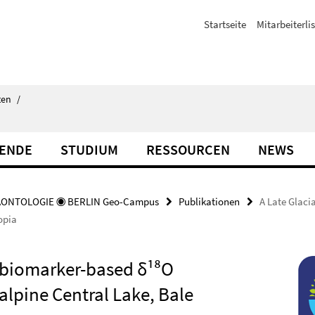
Startseite
Mitarbeiterli
ten
/
TENDE
STUDIUM
RESSOURCEN
NEWS
ÄONTOLOGIE ◉ BERLIN Geo-Campus
Publikationen
A Late Glaci
opia
r biomarker-based δ¹⁸O
alpine Central Lake, Bale