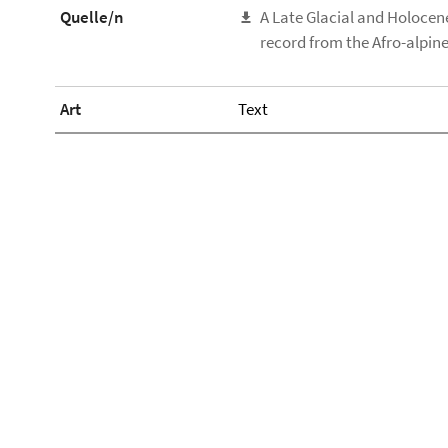
Quelle/n
A Late Glacial and Holoce
record from the Afro-alpin
Art
Text