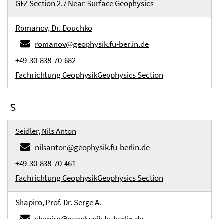
GFZ Section 2.7 Near-Surface Geophysics
Romanov, Dr. Douchko
romanov@geophysik.fu-berlin.de
+49-30-838-70-682
Fachrichtung Geophysik
Geophysics Section
S
Seidler, Nils Anton
nilsanton@geophysik.fu-berlin.de
+49-30-838-70-461
Fachrichtung Geophysik
Geophysics Section
Shapiro, Prof. Dr. Serge A.
shapiro@geophysik.fu-berlin.de