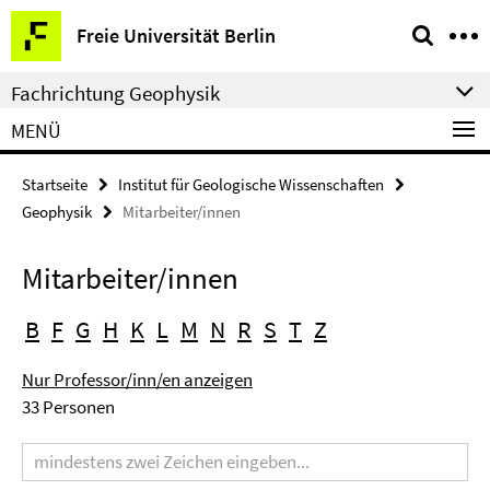
Springe
Service-
Freie Universität Berlin
direkt
Navigation
zu
Fachrichtung Geophysik
Inhalt
MENÜ
Startseite
Institut für Geologische Wissenschaften
Geophysik
Mitarbeiter/innen
Mitarbeiter/innen
B
F
G
H
K
L
M
N
R
S
T
Z
Nur Professor/inn/en anzeigen
33 Personen
Suchbegriff