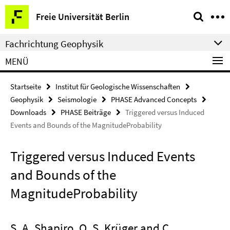
Springe
Service-
Freie Universität Berlin
direkt
Navigation
zu
Fachrichtung Geophysik
Inhalt
MENÜ
Startseite
Institut für Geologische Wissenschaften
Geophysik
Seismologie
PHASE Advanced Concepts
Downloads
PHASE Beiträge
Triggered versus Induced
Events and Bounds of the MagnitudeProbability
Triggered versus Induced Events
and Bounds of the
MagnitudeProbability
S. A. Shapiro, O. S. Krüger and C.