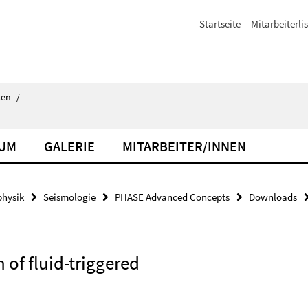
Startseite
Mitarbeiterli
ten
/
IUM
GALERIE
MITARBEITER/INNEN
hysik
Seismologie
PHASE Advanced Concepts
Downloads
of fluid-triggered