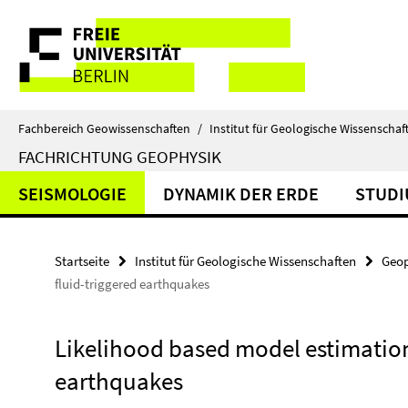
Springe
Service-
direkt
zu
Navigation
Inhalt
Fachbereich Geowissenschaften
/
Institut für Geologische Wissenschaf
FACHRICHTUNG GEOPHYSIK
SEISMOLOGIE
DYNAMIK DER ERDE
STUD
Startseite
Institut für Geologische Wissenschaften
Geop
fluid-triggered earthquakes
Likelihood based model estimation 
earthquakes