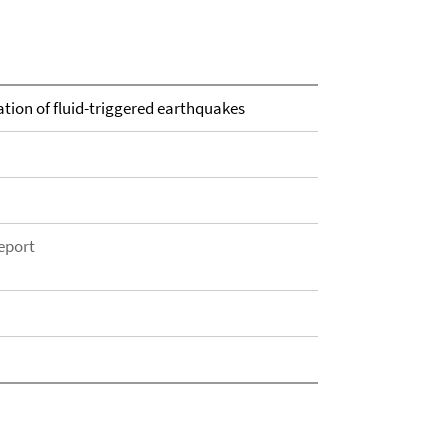
tion of fluid-triggered earthquakes
eport