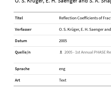
O. S. Krüger, E. H. Saenger and S. A. Sha
Titel
Reflection Coefficients of Fra
Verfasser
O. S. Krüger, E. H. Saenger and
Datum
2005
Quelle/n
2005 - 1st Annual PHASE R
Sprache
eng
Art
Text