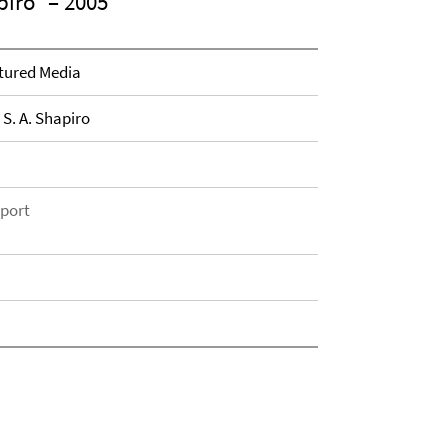
piro
– 2005
ctured Media
 S. A. Shapiro
eport