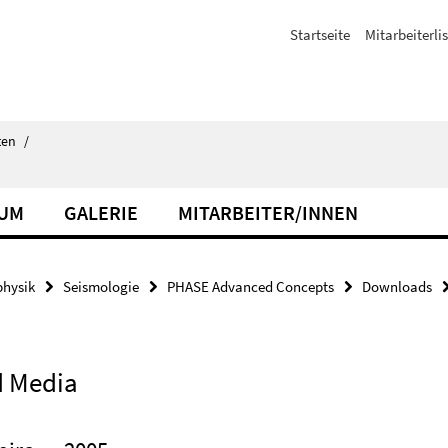
Startseite
Mitarbeiterli
ten
/
IUM
GALERIE
MITARBEITER/INNEN
hysik
Seismologie
PHASE Advanced Concepts
Downloads
ed Media