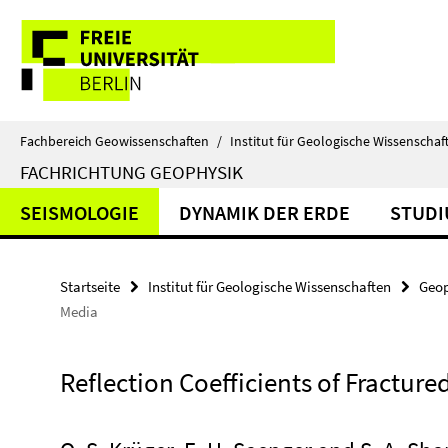
Springe
Service-
direkt
zu
Navigation
Inhalt
Fachbereich Geowissenschaften
/
Institut für Geologische Wissenschaf
FACHRICHTUNG GEOPHYSIK
SEISMOLOGIE
DYNAMIK DER ERDE
STUD
Startseite
Institut für Geologische Wissenschaften
Geop
Media
Reflection Coefficients of Fractur