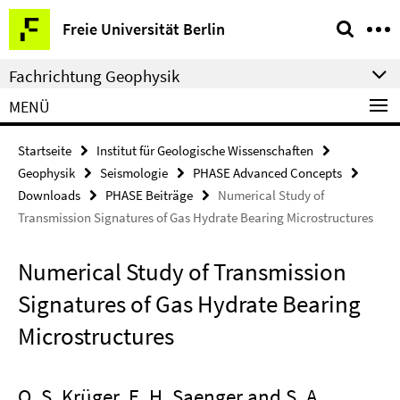
Springe
Service-
Freie Universität Berlin
direkt
Navigation
zu
Fachrichtung Geophysik
Inhalt
MENÜ
Startseite
Institut für Geologische Wissenschaften
Geophysik
Seismologie
PHASE Advanced Concepts
Downloads
PHASE Beiträge
Numerical Study of
Transmission Signatures of Gas Hydrate Bearing Microstructures
Numerical Study of Transmission
Signatures of Gas Hydrate Bearing
Microstructures
O. S. Krüger, E. H. Saenger and S. A.