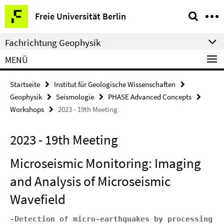
Springe
Service-
Freie Universität Berlin
direkt
Navigation
zu
Fachrichtung Geophysik
Inhalt
MENÜ
Startseite
Institut für Geologische Wissenschaften
Geophysik
Seismologie
PHASE Advanced Concepts
Workshops
2023 - 19th Meeting
2023 - 19th Meeting
Microseismic Monitoring: Imaging
and Analysis of Microseismic
Wavefield
-Detection of micro-earthquakes by processing 