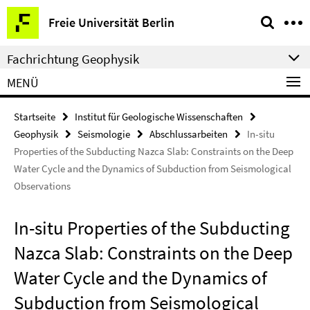
Springe
Service-
Freie Universität Berlin
direkt
Navigation
zu
Fachrichtung Geophysik
Inhalt
MENÜ
Startseite
Institut für Geologische Wissenschaften
Geophysik
Seismologie
Abschlussarbeiten
In-situ
Properties of the Subducting Nazca Slab: Constraints on the Deep
Water Cycle and the Dynamics of Subduction from Seismological
Observations
In-situ Properties of the Subducting
Nazca Slab: Constraints on the Deep
Water Cycle and the Dynamics of
Subduction from Seismological