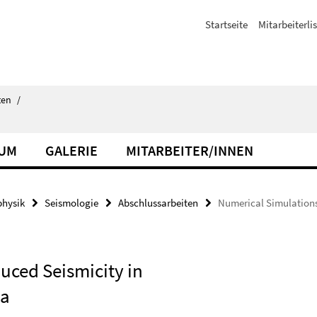
Startseite
Mitarbeiterli
ten
/
IUM
GALERIE
MITARBEITER/INNEN
hysik
Seismologie
Abschlussarbeiten
Numerical Simulations
uced Seismicity in
ia