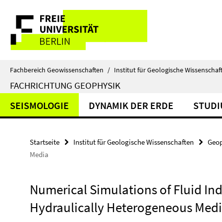
Springe
Service-
direkt
zu
Navigation
Inhalt
Fachbereich Geowissenschaften
/
Institut für Geologische Wissenschaf
FACHRICHTUNG GEOPHYSIK
SEISMOLOGIE
DYNAMIK DER ERDE
STUD
Startseite
Institut für Geologische Wissenschaften
Geop
Media
Numerical Simulations of Fluid Ind
Hydraulically Heterogeneous Med