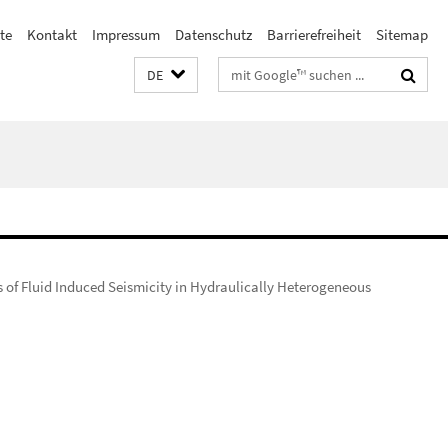
ste
Kontakt
Impressum
Datenschutz
Barrierefreiheit
Sitemap
Suchbegriffe
DE
 of Fluid Induced Seismicity in Hydraulically Heterogeneous