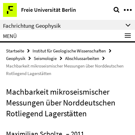
Springe
Service-
Freie Universität Berlin
direkt
Navigation
zu
Fachrichtung Geophysik
Inhalt
MENÜ
Startseite
Institut für Geologische Wissenschaften
Geophysik
Seismologie
Abschlussarbeiten
Machbarkeit mikroseismischer Messungen über Norddeutschen
Rotliegend Lagerstätten
Machbarkeit mikroseismischer
Messungen über Norddeutschen
Rotliegend Lagerstätten
Maximilian Scholze
– 2011