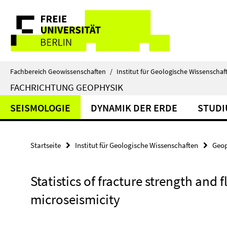
Springe
Service-
direkt
zu
Navigation
Inhalt
Fachbereich Geowissenschaften
/
Institut für Geologische Wissenschaf
FACHRICHTUNG GEOPHYSIK
SEISMOLOGIE
DYNAMIK DER ERDE
STUD
Startseite
Institut für Geologische Wissenschaften
Geop
Statistics of fracture strength and 
microseismicity