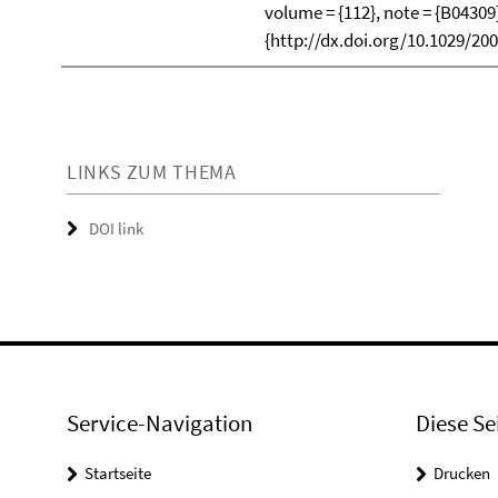
volume = {112}, note = {B04309}
{http://dx.doi.org/10.1029/20
LINKS ZUM THEMA
DOI link
Service-Navigation
Diese Se
Startseite
Drucken