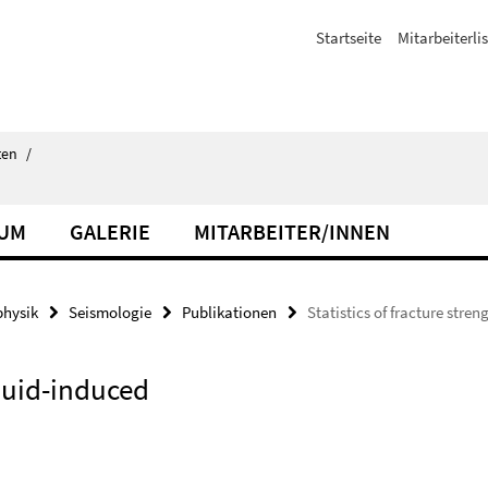
Startseite
Mitarbeiterli
ten
/
IUM
GALERIE
MITARBEITER/INNEN
hysik
Seismologie
Publikationen
Statistics of fracture stre
fluid-induced