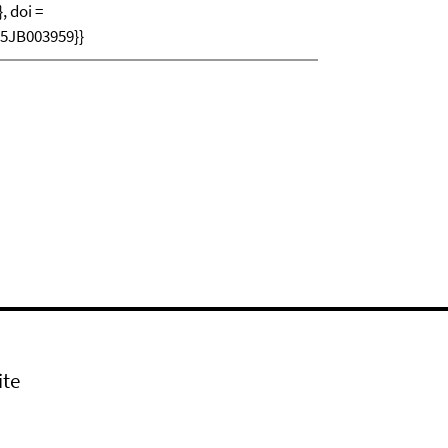
, doi =
05JB003959}}
ite