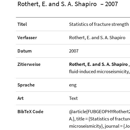
Rothert, E. and S. A. Shapiro
– 2007
Titel
Statistics of fracture strengt
Verfasser
Rothert, E. and S. A. Shapiro
Datum
2007
Zitierweise
Rothert, E. and S. A. Shapiro
,
fluid-induced microseismicity
Sprache
eng
Art
Text
BibTeX Code
@article{FUBGEOPHYRothert200
A.}, title = {Statistics of frac
microseismicity}, journal = {J