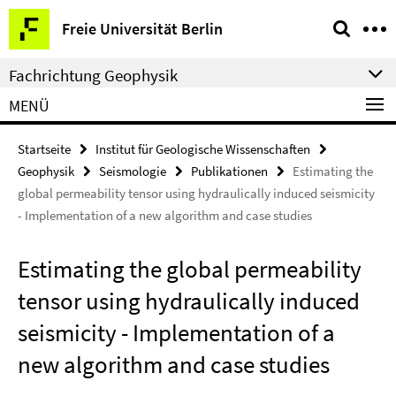
Springe
Service-
Freie Universität Berlin
direkt
Navigation
zu
Fachrichtung Geophysik
Inhalt
MENÜ
Startseite
Institut für Geologische Wissenschaften
Geophysik
Seismologie
Publikationen
Estimating the
global permeability tensor using hydraulically induced seismicity
- Implementation of a new algorithm and case studies
Estimating the global permeability
tensor using hydraulically induced
seismicity - Implementation of a
new algorithm and case studies