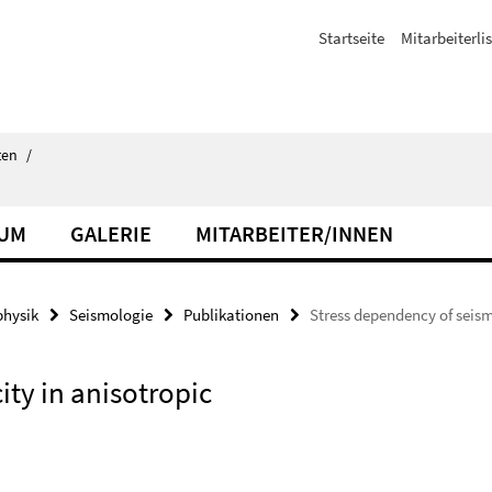
Startseite
Mitarbeiterli
ten
/
IUM
GALERIE
MITARBEITER/INNEN
hysik
Seismologie
Publikationen
Stress dependency of seism
ity in anisotropic