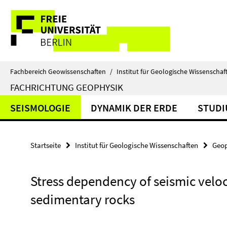
Springe
Service-
direkt
zu
Navigation
Inhalt
Fachbereich Geowissenschaften
/
Institut für Geologische Wissenschaf
FACHRICHTUNG GEOPHYSIK
SEISMOLOGIE
DYNAMIK DER ERDE
STUD
Startseite
Institut für Geologische Wissenschaften
Geop
Stress dependency of seismic veloc
sedimentary rocks