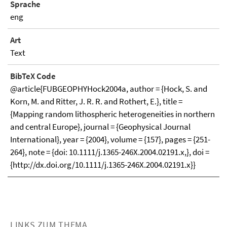
Sprache
eng
Art
Text
BibTeX Code
@article{FUBGEOPHYHock2004a, author = {Hock, S. and
Korn, M. and Ritter, J. R. R. and Rothert, E.}, title =
{Mapping random lithospheric heterogeneities in northern
and central Europe}, journal = {Geophysical Journal
International}, year = {2004}, volume = {157}, pages = {251-
264}, note = {doi: 10.1111/j.1365-246X.2004.02191.x,}, doi =
{http://dx.doi.org/10.1111/j.1365-246X.2004.02191.x}}
LINKS ZUM THEMA