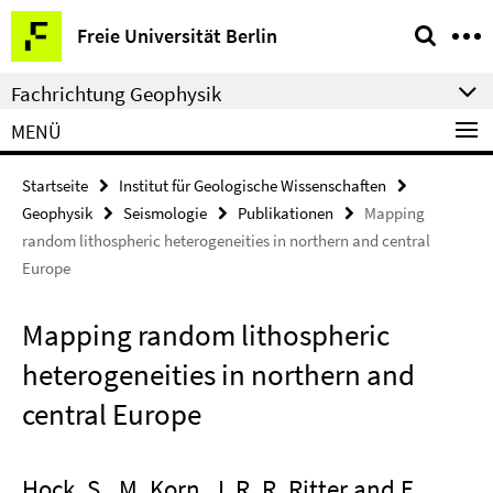
Springe
Service-
Freie Universität Berlin
direkt
Navigation
zu
Fachrichtung Geophysik
Inhalt
MENÜ
Startseite
Institut für Geologische Wissenschaften
Geophysik
Seismologie
Publikationen
Mapping
random lithospheric heterogeneities in northern and central
Europe
Mapping random lithospheric
heterogeneities in northern and
central Europe
Hock, S., M. Korn, J. R. R. Ritter and E.