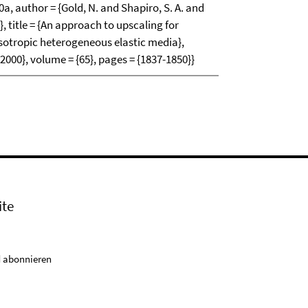
author = {Gold, N. and Shapiro, S. A. and
.}, title = {An approach to upscaling for
 isotropic heterogeneous elastic media},
{2000}, volume = {65}, pages = {1837-1850}}
ite
 abonnieren