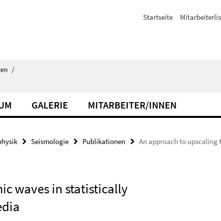
Startseite
Mitarbeiterli
ten
/
IUM
GALERIE
MITARBEITER/INNEN
hysik
Seismologie
Publikationen
An approach to upscaling f
c waves in statistically
edia