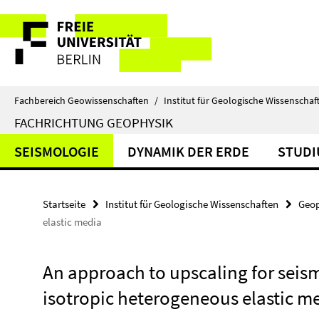
Springe
Service-
direkt
zu
Navigation
Inhalt
Fachbereich Geowissenschaften
/
Institut für Geologische Wissenschaf
FACHRICHTUNG GEOPHYSIK
SEISMOLOGIE
DYNAMIK DER ERDE
STUD
Startseite
Institut für Geologische Wissenschaften
Geop
elastic media
An approach to upscaling for seismi
isotropic heterogeneous elastic m