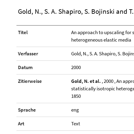
Gold, N., S. A. Shapiro, S. Bojinski and T
Titel
An approach to upscaling for s
heterogeneous elastic media
Verfasser
Gold, N., S. A. Shapiro, S. Bojin
Datum
2000
Zitierweise
Gold, N. et al.
, 2000 , An appr
statistically isotropic hetero
1850
Sprache
eng
Art
Text