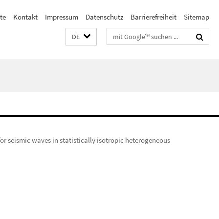
ste
Kontakt
Impressum
Datenschutz
Barrierefreiheit
Sitemap
Suchbegriffe
DE
or seismic waves in statistically isotropic heterogeneous