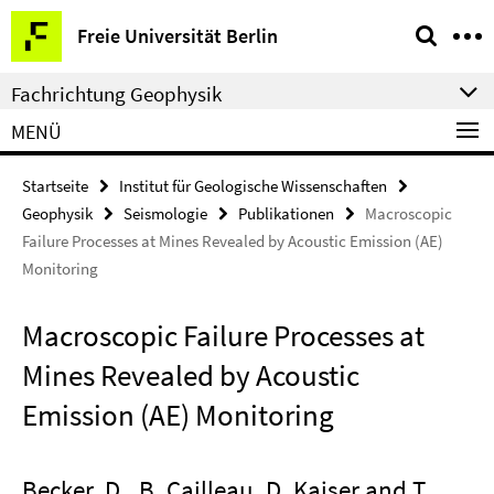
Springe
Service-
Freie Universität Berlin
direkt
Navigation
zu
Fachrichtung Geophysik
Inhalt
MENÜ
Startseite
Institut für Geologische Wissenschaften
Geophysik
Seismologie
Publikationen
Macroscopic
Failure Processes at Mines Revealed by Acoustic Emission (AE)
Monitoring
Macroscopic Failure Processes at
Mines Revealed by Acoustic
Emission (AE) Monitoring
Becker, D., B. Cailleau, D. Kaiser and T.