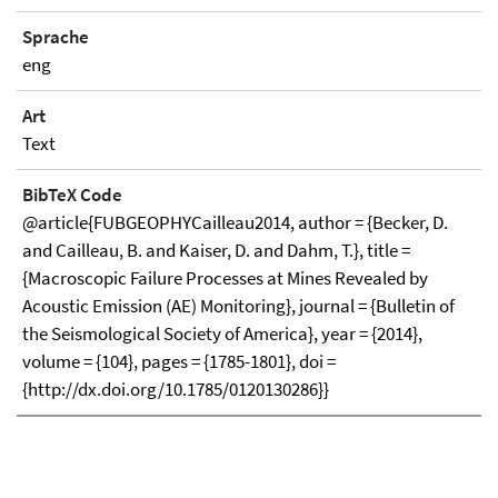
Sprache
eng
Art
Text
BibTeX Code
@article{FUBGEOPHYCailleau2014, author = {Becker, D.
and Cailleau, B. and Kaiser, D. and Dahm, T.}, title =
{Macroscopic Failure Processes at Mines Revealed by
Acoustic Emission (AE) Monitoring}, journal = {Bulletin of
the Seismological Society of America}, year = {2014},
volume = {104}, pages = {1785-1801}, doi =
{http://dx.doi.org/10.1785/0120130286}}