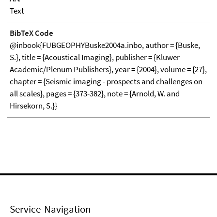
Text
BibTeX Code
@inbook{FUBGEOPHYBuske2004a.inbo, author = {Buske,
S.}, title = {Acoustical Imaging}, publisher = {Kluwer
Academic/Plenum Publishers}, year = {2004}, volume = {27},
chapter = {Seismic imaging - prospects and challenges on
all scales}, pages = {373-382}, note = {Arnold, W. and
Hirsekorn, S.}}
Service-Navigation