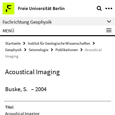
Springe
Service-
Freie Universität Berlin
direkt
Navigation
zu
Fachrichtung Geophysik
Inhalt
MENÜ
Startseite
Institut für Geologische Wissenschaften
Geophysik
Seismologie
Publikationen
Acoustical
Imaging
Acoustical Imaging
Buske, S.
– 2004
Titel
Acoustical Imaging