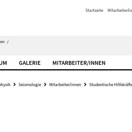
Startseite
Mitarbeiterli
ten
/
IUM
GALERIE
MITARBEITER/INNEN
hysik
Seismologie
Mitarbeiter/innen
Studentische Hilfskräft