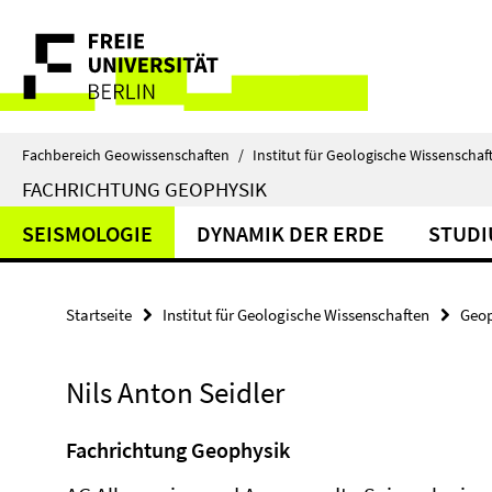
Springe
Service-
direkt
zu
Navigation
Inhalt
Fachbereich Geowissenschaften
/
Institut für Geologische Wissenschaf
FACHRICHTUNG GEOPHYSIK
SEISMOLOGIE
DYNAMIK DER ERDE
STUD
Startseite
Institut für Geologische Wissenschaften
Geop
Nils Anton Seidler
Fachrichtung Geophysik