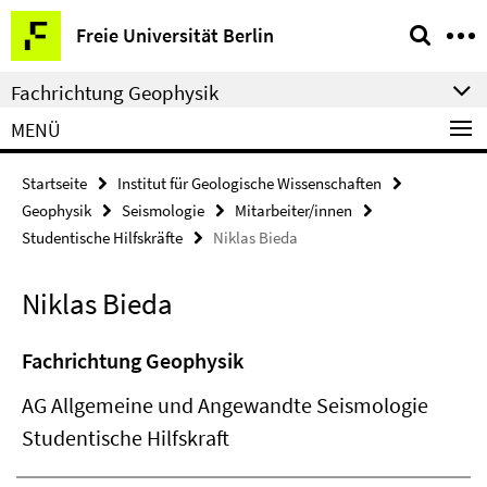
Springe
Service-
Freie Universität Berlin
direkt
Navigation
zu
Fachrichtung Geophysik
Inhalt
MENÜ
Startseite
Institut für Geologische Wissenschaften
Geophysik
Seismologie
Mitarbeiter/innen
Studentische Hilfskräfte
Niklas Bieda
Niklas Bieda
Fachrichtung Geophysik
AG Allgemeine und Angewandte Seismologie
Studentische Hilfskraft