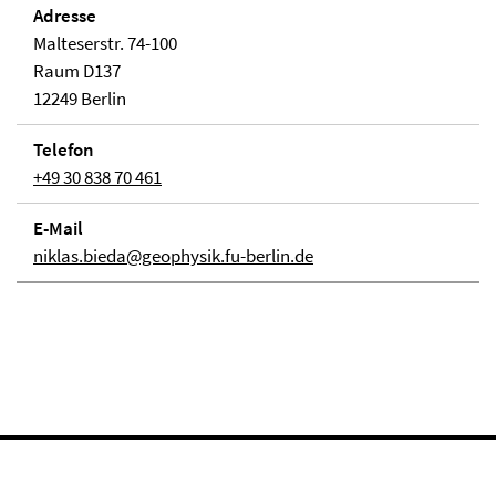
Adresse
Malteserstr. 74-100
Raum D137
12249 Berlin
Telefon
+49 30 838 70 461
E-Mail
niklas.bieda@geophysik.fu-berlin.de